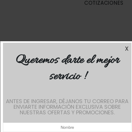
COTIZACIONES
X
Queremos darte el mejor
servicio !
ANTES DE INGRESAR, DÉJANOS TU CORREO PARA
ENVIARTE INFORMACIÓN EXCLUSIVA SOBRE
NUESTRAS OFERTAS Y PROMOCIONES.