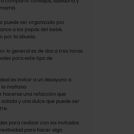
era compartir consejos, sabiduría y
a mamá.
to puede ser organizado por
anos a los papás del bebé,
 por la abuela.
or lo general es de dos a tres horas
eales para este tipo de
ideal es invitar a un desayuno a
e la mañana
de hacerse una refacción que
n salada y una dulce que puede ser
tre.
des para realizar con los invitados
creatividad para hacer algo