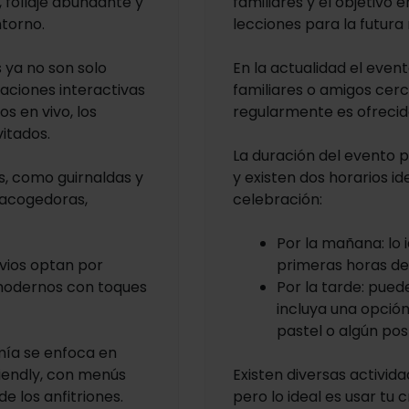
s, follaje abundante y
familiares y el objetivo 
torno.
lecciones para la futur
 ya no son solo
En la actualidad el even
taciones interactivas
familiares o amigos cerc
s en vivo, los
regularmente es ofrecido
vitados.
La duración del evento p
s, como guirnaldas y
y existen dos horarios id
 acogedoras,
celebración:
Por la mañana: lo 
vios optan por
primeras horas d
 modernos con toques
Por la tarde: pue
incluya una opció
pastel o algún pos
ía se enfoca en
riendly, con menús
Existen diversas activida
e los anfitriones.
pero lo ideal es usar tu 