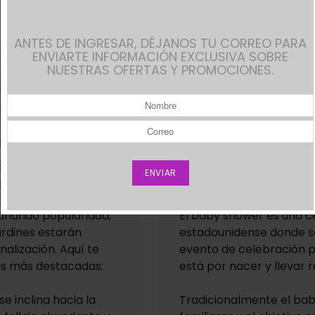
ANTES DE INGRESAR, DÉJANOS TU CORREO PARA
ENVIARTE INFORMACIÓN EXCLUSIVA SOBRE
NUESTRAS OFERTAS Y PROMOCIONES.
 ganando popularidad,
El baby shower es una c
ardines estarán
estadounidense donde se
nalización. Aquí te
evento de celebración p
as más destacadas:
está por nacer y llevar 
e inclina hacia la
Tradicionalmente el bab