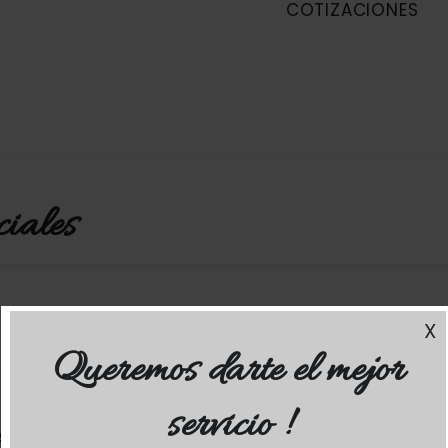
COTIZACIONES
iales
X
Queremos darte el mejor
servicio !
en jardín
Organización de u