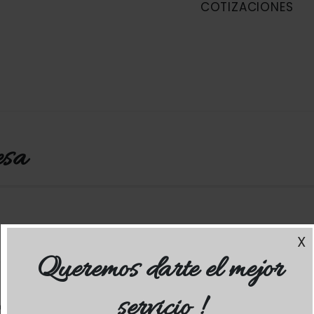
COTIZACIONES
esa
X
Queremos darte el mejor
servicio !
 color del año 2019