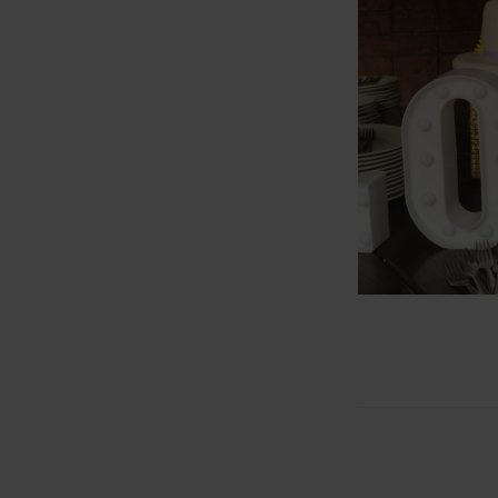
Navegac
de