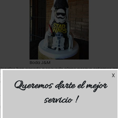
Boda J&M
icionales han pasado a segundo plano porque estamos an
X
óvenes que buscan personalizar ese gran día con elemen
al.
Queremos darte el mejor
un evento se logra personalizando elementos como:
servicio !
nes