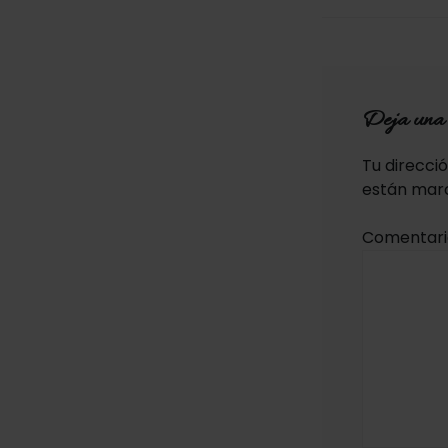
entradas
Deja una 
Tu direcci
están mar
Comentar