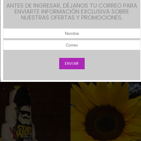
ón
ANTES DE INGRESAR, DÉJANOS TU CORREO PARA
de mesa
ENVIARTE INFORMACIÓN EXCLUSIVA SOBRE
s
NUESTRAS OFERTAS Y PROMOCIONES.
ra fotos
ías a personalizar tu boda con tu tema favorito?
 fotos de uno de nuestros eventos donde el novio es supe
ama los girasoles, he aquí el resultado final.