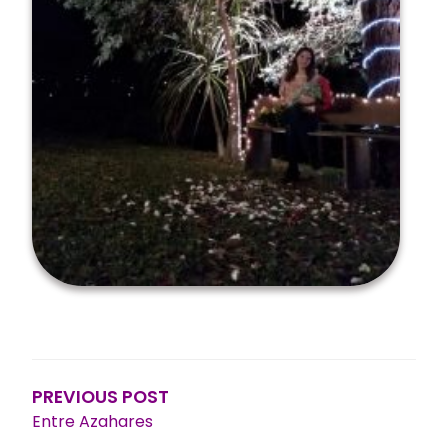
Navegación
de
entradas
PREVIOUS POST
Entre Azahares