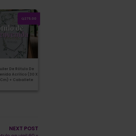
ler de rótulo de bienvenida acrílico (30 x 40 cm) + caballete
Q275.00
uiler De Rótulo De
enida Acrílico (30 X
 Cm) + Caballete
NEXT POST
tulo en vinil 60 x