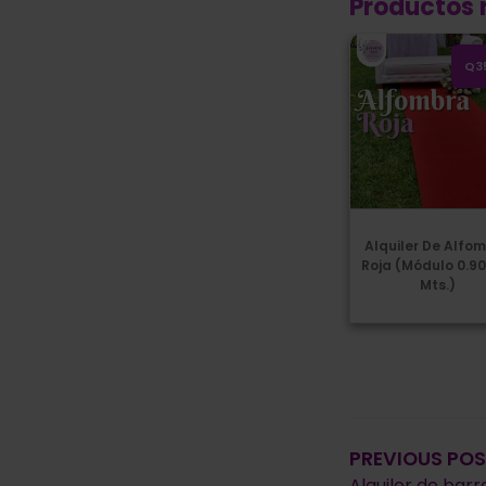
Productos 
Alquiler de Alfombr
Q3
Alquiler De Alfo
Roja (Módulo 0.90
Mts.)
Navegac
de
PREVIOUS PO
Alquiler de barr