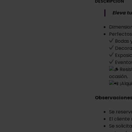
DESCRIPCIÓN
Eleva tu
Dimension
Perfectos
Bodas y
Decorac
Exposic
Eventos
Resis
ocasión.
¡Alqu
Observaciones
Se reserv
El cliente
Se solici