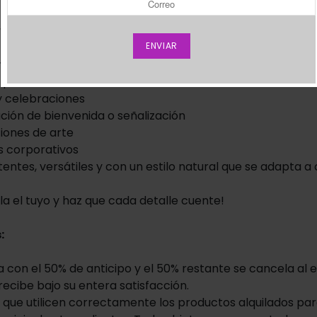
s eventos a otro nivel!
es: alto: 1.60mts - ancho de la base: 50 cm.
 para:
 celebraciones
ión de bienvenida o señalización
iones de arte
 corporativos
tentes, versátiles y con un estilo natural que se adapta a 
ila el tuyo y haz que cada detalle cuente!
:
a con el 50% de anticipo y el 50% restante se cancela al 
 recibe bajo su entera satisfacción.
ta que utilicen correctamente los productos alquilados p