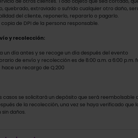
servicio de otros clientes. Todo objeto que sea cortado, q
 quebrado, extraviado o sufrido cualquier otro daño, ser
lidad del cliente, reponerlo, repararlo o pagarlo.
ta copia de DPI de la persona responsable.
vío y recolección:
a un día antes y se recoge un día después del evento
rario de envío y recolección es de 8:00 a.m. a 6:00 p.m. 
e hace un recargo de Q.200
s casos se solicitará un depósito que será reembolsable d
spués de la recolección, una vez se haya verificado que l
 sin daños.