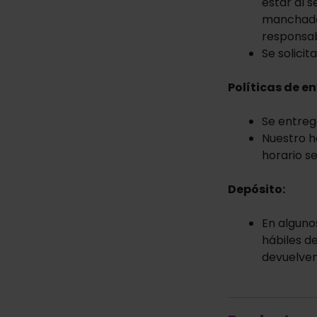
estar al 
manchado,
responsabi
Se solici
Políticas de en
Se entreg
Nuestro ho
horario s
Depósito:
En alguno
hábiles de
devuelven