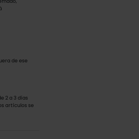
uemado,
á
fuera de ese
e 2 a 3 días
os artículos se