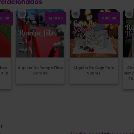
relacionados
a Roja (Módulo 0.90 x 10 mts.)
Alquiler de Rompe Filas Dorado
Alquiler de caja para sobres
Alqui
50.00
Q100.00
Q100.00
mbra
Alquiler De Rompe Filas
Alquiler De Caja Para
Alq
 X 10
Dorado
Sobres
Bienv
40
ión
ST
a
Alquiler de caballete con ró