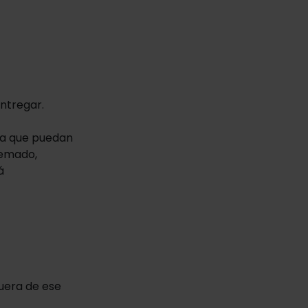
entregar.
ara que puedan
uemado,
á
fuera de ese