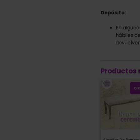
Depósito:
En alguno
hábiles de
devuelven
Productos 
Alquiler de Banca
Q3
Alquiler De Banca