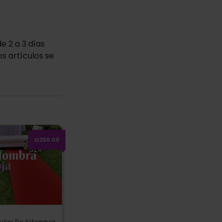
e 2 a 3 días
os artículos se
 15 mts.
ler de Alfombra Roja (Módulo 0.90 x 10 mts.)
Q350.00
uiler De Alfombra