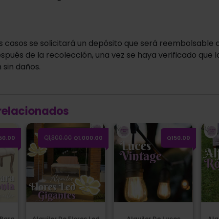
s casos se solicitará un depósito que será reembolsable d
spués de la recolección, una vez se haya verificado que l
 sin daños.
relacionados
 para Ceremonia
Alquiler de Flores Led Gigantes
Alquiler de luces vintage 15 focos
Alqui
Q1,300.00
50.00
Q1,000.00
Q150.00
 Para
Alquiler De Flores Led
Alquiler De Luces
Alq