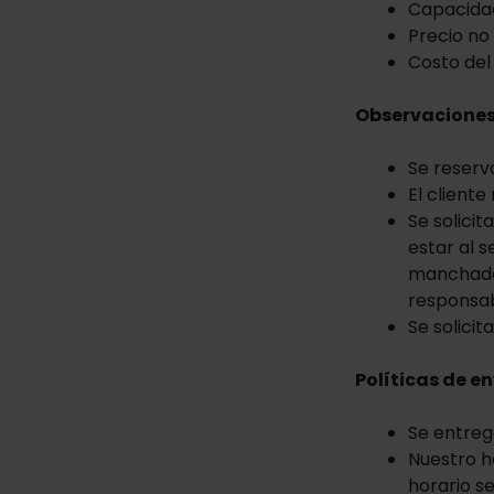
Capacida
Precio no
Costo del
Observaciones
Se reserv
El cliente
Se solici
estar al 
manchado,
responsabi
Se solici
Políticas de en
Se entreg
Nuestro ho
horario s