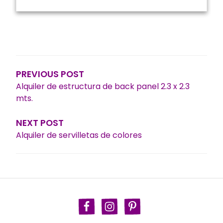
Navegación
de
entradas
PREVIOUS POST
Alquiler de estructura de back panel 2.3 x 2.3
mts.
NEXT POST
Alquiler de servilletas de colores
Facebook
Instagram
Pinterest
TikTok
Política