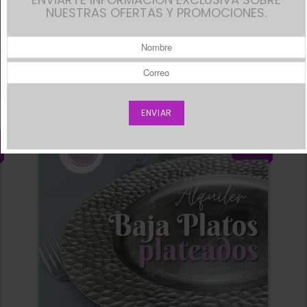
NUESTRAS OFERTAS Y PROMOCIONES.
Alquiler De Individuales Dorados
ife
Alquiler de Baja Platos Plateados
Q8.00