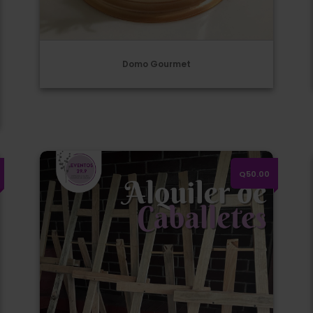
Domo Gourmet
c mts
Alquiler de Caballetes de Madera
Q50.00