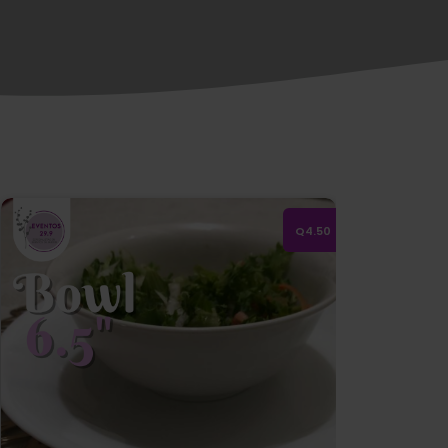
Bowl de loza 6.5"
Q4.50