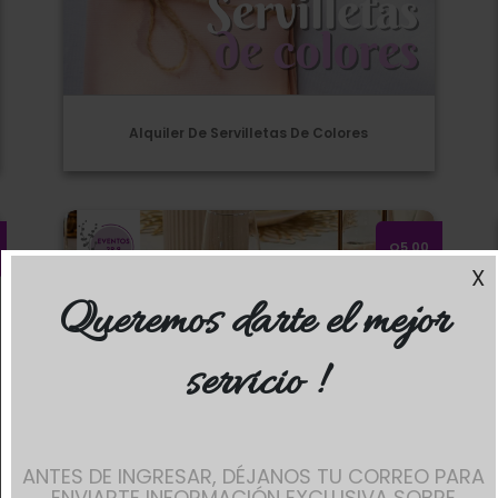
Alquiler De Servilletas De Colores
Alquiler de Individuales Dorados
Q5.00
X
Queremos darte el mejor
servicio !
ANTES DE INGRESAR, DÉJANOS TU CORREO PARA
ENVIARTE INFORMACIÓN EXCLUSIVA SOBRE