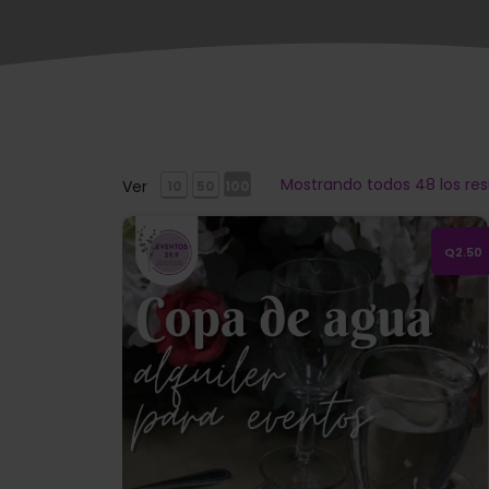
Mostrando todos 48 los res
Ver
10
50
100
Alquiler de copa de agua
Q2.50